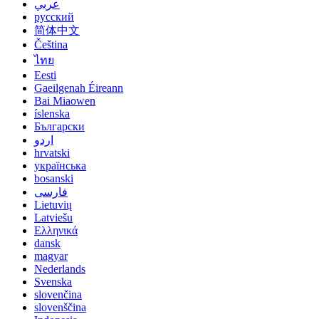
عربي
русский
简体中文
Čeština
ไทย
Eesti
Gaeilgenah Éireann
Bai Miaowen
íslenska
Български
اردو
hrvatski
українська
bosanski
فارسی
Lietuvių
Latviešu
Ελληνικά
dansk
magyar
Nederlands
Svenska
slovenčina
slovenščina