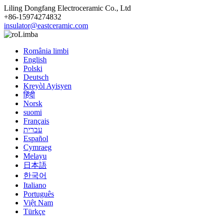
Liling Dongfang Electroceramic Co., Ltd
+86-15974274832
insulator@eastceramic.com
Limba
România limbi
English
Polski
Deutsch
Kreyòl Ayisyen
हिंदी
Norsk
suomi
Français
עברית
Español
Cymraeg
Melayu
日本語
한국어
Italiano
Português
Việt Nam
Türkçe