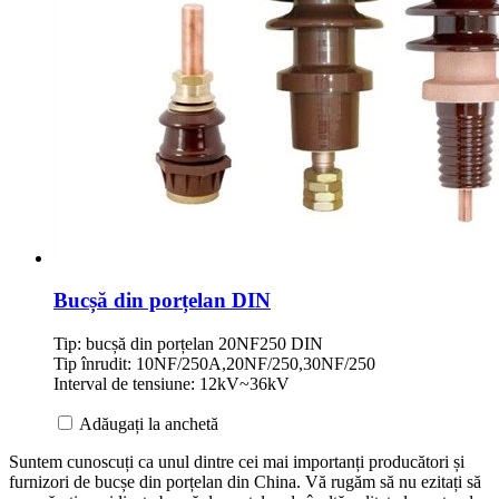
Bucșă din porțelan DIN
Tip: bucșă din porțelan 20NF250 DIN
Tip înrudit: 10NF/250A,20NF/250,30NF/250
Interval de tensiune: 12kV~36kV
Adăugați la anchetă
Suntem cunoscuți ca unul dintre cei mai importanți producători și
furnizori de bucșe din porțelan din China. Vă rugăm să nu ezitați să