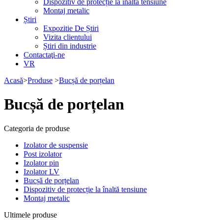
Dispozitiv de protecție la înaltă tensiune
Montaj metalic
Știri
Expozitie De Știri
Vizita clientului
Știri din industrie
Contactaţi-ne
VR
Acasă
>
Produse
>
Bucșă de porțelan
Bucșă de porțelan
Categoria de produse
Izolator de suspensie
Post izolator
Izolator pin
Izolator LV
Bucșă de porțelan
Dispozitiv de protecție la înaltă tensiune
Montaj metalic
Ultimele produse