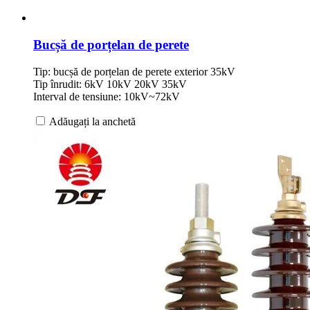
Bucșă de porțelan de perete
Tip: bucșă de porțelan de perete exterior 35kV
Tip înrudit: 6kV 10kV 20kV 35kV
Interval de tensiune: 10kV~72kV
Adăugați la anchetă