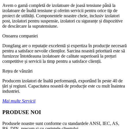
Avem o gamă completă de izolatoare de joasă tensiune până la
izolatoare de înaltă tensiune și oferim servicii pentru orice tip de
proiect de utilități. Componentele noastre cheie, inclusiv izolatori
post, izolatori pentru suspensie, izolatori cu siguranțe și dispozitive
de descărcare la supratensiune.
Onoarea companiei
Dongfang are o reputație excelentă și expertiza în producție necesară
pentru a satisface nevoile clienților. Sarcina noastră prioritară este să
furnizeze întotdeauna izolatoare de calitate superioară la prețuri
competitive și servicii la timp pentru a satisface clienții.
Rețea de vânzări
Producem izolatori de înaltă performanță, exportând în peste 40 de
țări și regiuni. Capacitatea noastră de producție este cu mult înaintea
industriei.
Mai multe Servicii
PRODUSE NOI
Produsele noastre sunt conforme cu standardele ANSI, IEC, AS,
BS, DIN, precum și cu cerințele clientului.