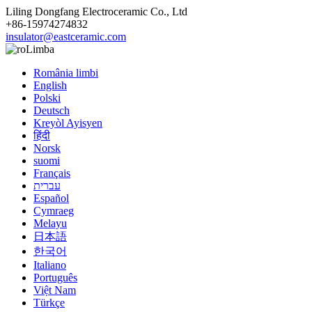
Liling Dongfang Electroceramic Co., Ltd
+86-15974274832
insulator@eastceramic.com
Limba
România limbi
English
Polski
Deutsch
Kreyòl Ayisyen
हिंदी
Norsk
suomi
Français
עברית
Español
Cymraeg
Melayu
日本語
한국어
Italiano
Português
Việt Nam
Türkçe