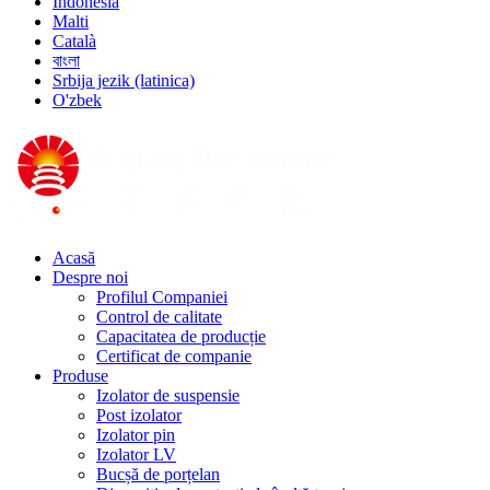
Indonesia
Malti
Català
বাংলা
Srbija jezik (latinica)
O'zbek
Acasă
Despre noi
Profilul Companiei
Control de calitate
Capacitatea de producție
Certificat de companie
Produse
Izolator de suspensie
Post izolator
Izolator pin
Izolator LV
Bucșă de porțelan