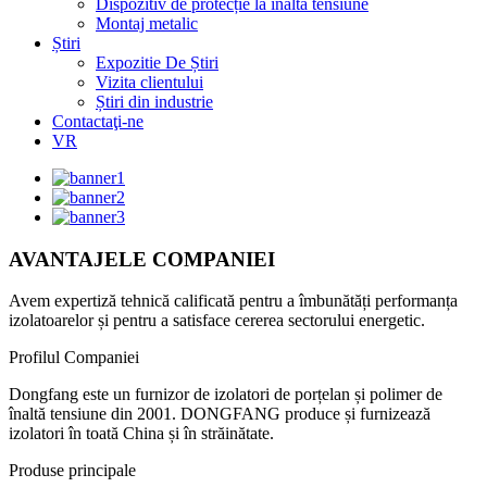
Dispozitiv de protecție la înaltă tensiune
Montaj metalic
Știri
Expozitie De Știri
Vizita clientului
Știri din industrie
Contactaţi-ne
VR
AVANTAJELE COMPANIEI
Avem expertiză tehnică calificată pentru a îmbunătăți performanța
izolatoarelor și pentru a satisface cererea sectorului energetic.
Profilul Companiei
Dongfang este un furnizor de izolatori de porțelan și polimer de
înaltă tensiune din 2001. DONGFANG produce și furnizează
izolatori în toată China și în străinătate.
Produse principale