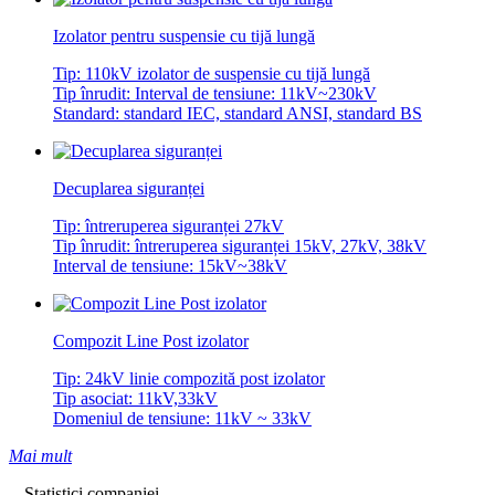
Izolator pentru suspensie cu tijă lungă
Tip: 110kV izolator de suspensie cu tijă lungă
Tip înrudit: Interval de tensiune: 11kV~230kV
Standard: standard IEC, standard ANSI, standard BS
Decuplarea siguranței
Tip: întreruperea siguranței 27kV
Tip înrudit: întreruperea siguranței 15kV, 27kV, 38kV
Interval de tensiune: 15kV~38kV
Compozit Line Post izolator
Tip: 24kV linie compozită post izolator
Tip asociat: 11kV,33kV
Domeniul de tensiune: 11kV ~ 33kV
Mai mult
-- Statistici companiei --