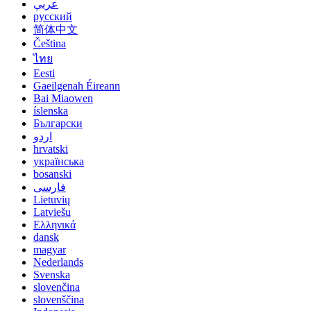
عربي
русский
简体中文
Čeština
ไทย
Eesti
Gaeilgenah Éireann
Bai Miaowen
íslenska
Български
اردو
hrvatski
українська
bosanski
فارسی
Lietuvių
Latviešu
Ελληνικά
dansk
magyar
Nederlands
Svenska
slovenčina
slovenščina